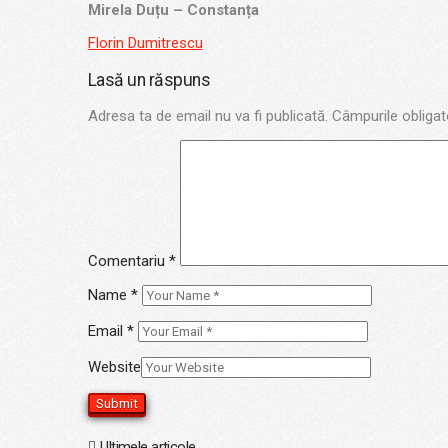
Mirela Duțu – Constanța
Florin Dumitrescu
Lasă un răspuns
Adresa ta de email nu va fi publicată.
Câmpurile obligat
Comentariu
*
Name
*
Email
*
Website
Ultimele articole