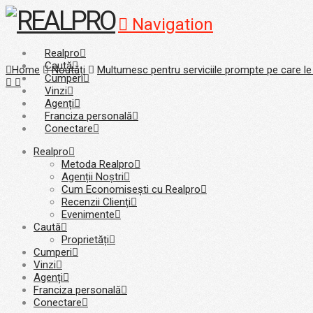
Navigation
Realpro
Caută
Home
Noutăți
Multumesc pentru serviciile prompte pe care le
Cumperi
Vinzi
Agenți
Franciza personală
Conectare
Realpro
Metoda Realpro
Agenții Noștri
Cum Economisești cu Realpro
Recenzii Clienți
Evenimente
Caută
Proprietăți
Cumperi
Vinzi
Agenți
Franciza personală
Conectare