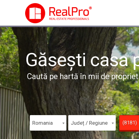
Găsești
casa p
Caută pe hartă în mii de proprietă
Romania
Județ / Regiune
(
8181
)