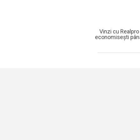
Vinzi cu Realpro 
economisești până l