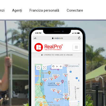
inzi
Agenți
Franciza personală
Conectare