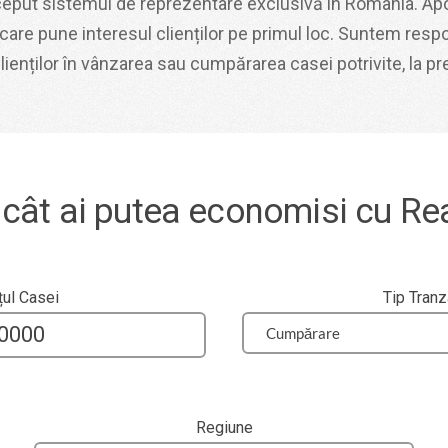
eput sistemul de reprezentare exclusivă în România. Ap
care pune interesul clienților pe primul loc. Suntem respo
ienților în vânzarea sau cumpărarea casei potrivite, la preț
 cât ai putea economisi cu Re
țul Casei
Tip Tranz
Regiune