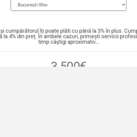
și cumpărătorul îți poate plăti cu până la 3% în plus. Cum
a 4% din preț. În ambele cazuri, primești servicii profesi
timp câștigi aproximativ...
3.500€
Vezi detalii