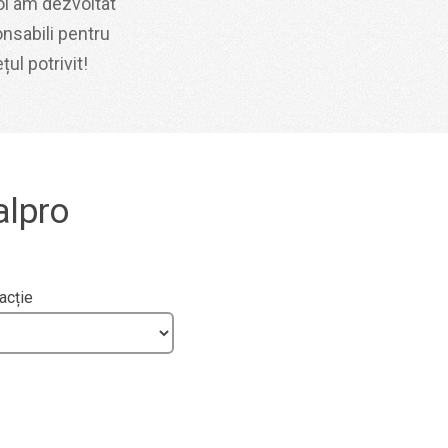
oi am dezvoltat
nsabili pentru
ul potrivit!
alpro
acție