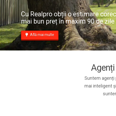
Cu Realpro obții o estimare corect
mai bun preț în maxim 90 de zile
Află mai multe
Agenți
Suntem agenți p
mai inteligent ș
suntem