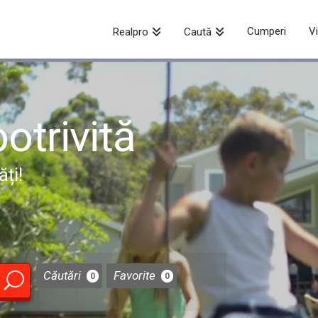
Cumperi
V
Realpro
Caută
otrivită
ți!
Căutări
Favorite
0
0