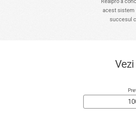
Realpro a conc
acest sistem 
succesul cl
Vezi
Pre