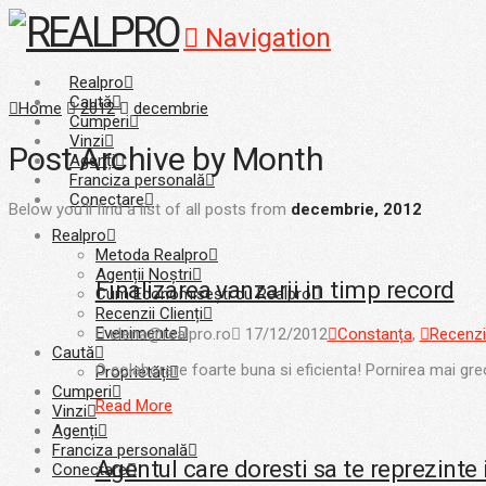
Navigation
Realpro
Caută
Home
2012
decembrie
Cumperi
Vinzi
Post Archive by Month
Agenți
Franciza personală
Conectare
Below you'll find a list of all posts from
decembrie, 2012
Realpro
Metoda Realpro
Agenții Noștri
Finalizarea vanzarii in timp record
Cum Economisești cu Realpro
Recenzii Clienți
Evenimente
elena@realpro.ro
17/12/2012
Constanța
,
Recenzi
Caută
O colaborare foarte buna si eficienta! Pornirea mai greo
Proprietăți
Cumperi
Read More
Vinzi
Agenți
Franciza personală
Agentul care doresti sa te reprezinte 
Conectare