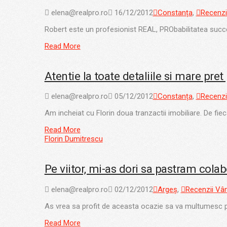
elena@realpro.ro
16/12/2012
Constanța
,
Recenzi
Robert este un profesionist REAL, PRObabilitatea succesu
Read More
Atentie la toate detaliile si mare pret 
elena@realpro.ro
05/12/2012
Constanța
,
Recenzi
Am incheiat cu Florin doua tranzactii imobiliare. De fi
Read More
Florin Dumitrescu
Pe viitor, mi-as dori sa pastram cola
elena@realpro.ro
02/12/2012
Argeș
,
Recenzii Vân
As vrea sa profit de aceasta ocazie sa va multumesc pen
Read More