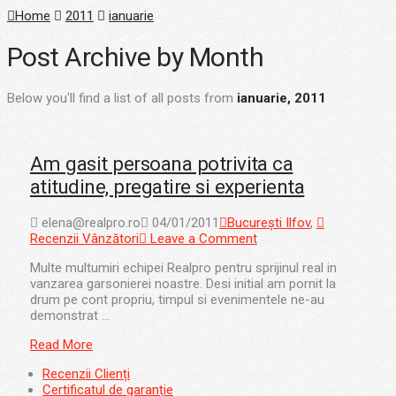
Home
2011
ianuarie
Post Archive by Month
Below you'll find a list of all posts from
ianuarie, 2011
Am gasit persoana potrivita ca
atitudine, pregatire si experienta
elena@realpro.ro
04/01/2011
București Ilfov
,
Recenzii Vânzători
Leave a Comment
Multe multumiri echipei Realpro pentru sprijinul real in
vanzarea garsonierei noastre. Desi initial am pornit la
drum pe cont propriu, timpul si evenimentele ne-au
demonstrat …
Read More
Recenzii Clienți
Certificatul de garanție