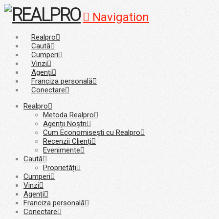
Navigation
Realpro
Caută
Cumperi
Vinzi
Agenți
Franciza personală
Conectare
Realpro
Metoda Realpro
Agenții Noștri
Cum Economisești cu Realpro
Recenzii Clienți
Evenimente
Caută
Proprietăți
Cumperi
Vinzi
Agenți
Franciza personală
Conectare