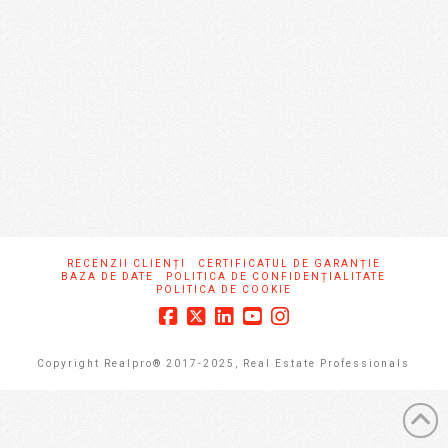
Tin sa precizez ca a fost o placere să colaboram
cu agentul Realpro, dna Adela Birau, la care am
ajuns la recomandarea unor cunostinte.
Am apelat …
Read More
RECENZII CLIENȚI
CERTIFICATUL DE GARANȚIE
BAZA DE DATE
POLITICA DE CONFIDENȚIALITATE
POLITICA DE COOKIE
Copyright Realpro® 2017-2025, Real Estate Professionals