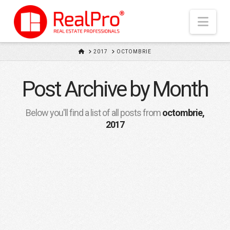
Nav
HOME
2017
OCTOMBRIE
Post Archive by Month
Below you'll find a list of all posts from
octombrie,
2017
Suntem foarte multumiti
de serviciile oferite
ELENA@REALPRO.RO
10/10/2017
ARGEȘ
,
RECENZII VÂNZĂTORI