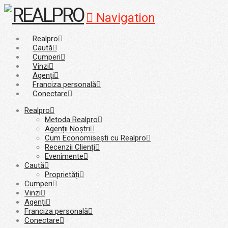
Navigation
Realpro
Caută
Cumperi
Vinzi
Agenți
Franciza personală
Conectare
Realpro
Metoda Realpro
Agenții Noștri
Cum Economisești cu Realpro
Recenzii Clienți
Evenimente
Caută
Proprietăți
Cumperi
Vinzi
Agenți
Franciza personală
Conectare