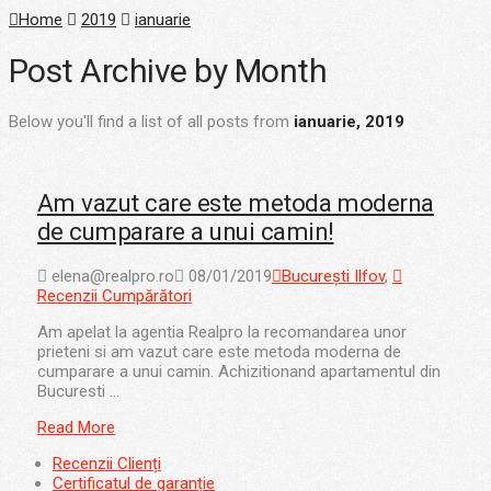
Home
2019
ianuarie
Post Archive by Month
Below you'll find a list of all posts from
ianuarie, 2019
Am vazut care este metoda moderna
de cumparare a unui camin!
elena@realpro.ro
08/01/2019
București Ilfov
,
Recenzii Cumpărători
Am apelat la agentia Realpro la recomandarea unor
prieteni si am vazut care este metoda moderna de
cumparare a unui camin. Achizitionand apartamentul din
Bucuresti …
Read More
Recenzii Clienți
Certificatul de garanție