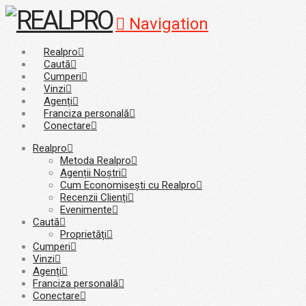
Navigation
Realpro
Caută
Cumperi
Vinzi
Agenți
Franciza personală
Conectare
Realpro
Metoda Realpro
Agenții Noștri
Cum Economisești cu Realpro
Recenzii Clienți
Evenimente
Caută
Proprietăți
Cumperi
Vinzi
Agenți
Franciza personală
Conectare