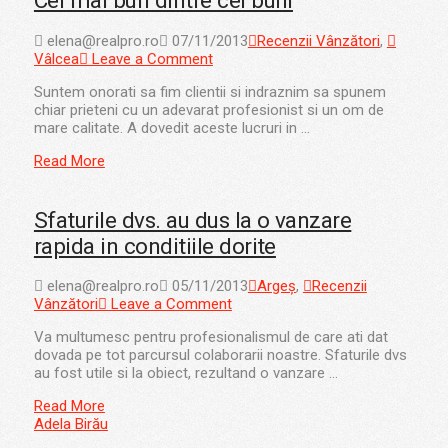
Cel mai bun dintre cei buni
elena@realpro.ro
07/11/2013
Recenzii Vânzători
,
Vâlcea
Leave a Comment
Suntem onorati sa fim clientii si indraznim sa spunem
chiar prieteni cu un adevarat profesionist si un om de
mare calitate. A dovedit aceste lucruri in …
Read More
Sfaturile dvs. au dus la o vanzare
rapida in conditiile dorite
elena@realpro.ro
05/11/2013
Argeș
,
Recenzii
Vânzători
Leave a Comment
Va multumesc pentru profesionalismul de care ati dat
dovada pe tot parcursul colaborarii noastre. Sfaturile dvs
au fost utile si la obiect, rezultand o vanzare …
Read More
Adela Birău