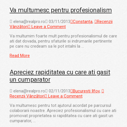
Va multumesc pentru profesionalism
elena@realpro.ro
03/11/2013
Constanța
,
Recenzii
Vânzători
Leave a Comment
Va multumim foarte mult pentru profesionalismul de care
ati dat dovada, pentru sfaturile si indrumarile pertinente
pe care nu credeam sa le pot intalni la …
Read More
Apreciez rapiditatea cu care ati gasit
un cumparator
elena@realpro.ro
02/11/2013
București Ilfov
,
Recenzii Vânzători
Leave a Comment
Va multumesc pentru tot ajutorul acordat pe parcursul
colaborarii noastre. Apreciez profesionalismul cu care ati
promovat proprietatea si rapiditatea cu care ati gasit un
cumparator, …