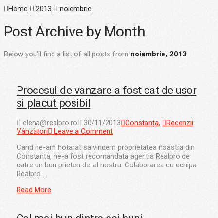
Home
2013
noiembrie
Post Archive by Month
Below you'll find a list of all posts from
noiembrie, 2013
Procesul de vanzare a fost cat de usor
si placut posibil
elena@realpro.ro
30/11/2013
Constanța
,
Recenzii
Vânzători
Leave a Comment
Cand ne-am hotarat sa vindem proprietatea noastra din
Constanta, ne-a fost recomandata agentia Realpro de
catre un bun prieten de-al nostru. Colaborarea cu echipa
Realpro …
Read More