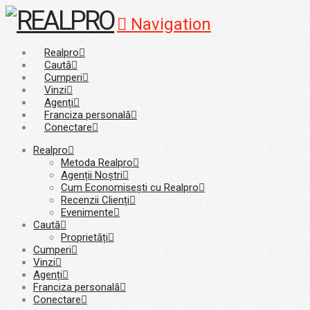
Navigation
Realpro
Caută
Cumperi
Vinzi
Agenți
Franciza personală
Conectare
Realpro
Metoda Realpro
Agenții Noștri
Cum Economisești cu Realpro
Recenzii Clienți
Evenimente
Caută
Proprietăți
Cumperi
Vinzi
Agenți
Franciza personală
Conectare