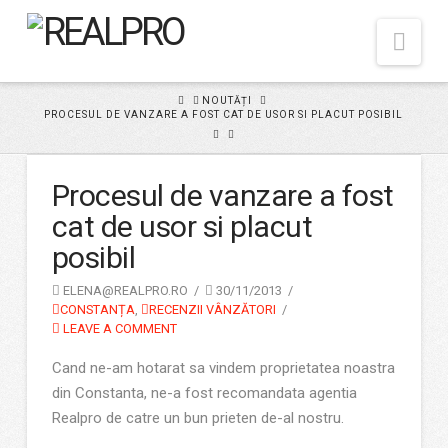
Nav
HOME
NOUTĂȚI
PROCESUL DE VANZARE A FOST CAT DE USOR SI PLACUT POSIBIL
Procesul de vanzare a fost
cat de usor si placut
posibil
ELENA@REALPRO.RO
30/11/2013
CONSTANȚA
,
RECENZII VÂNZĂTORI
LEAVE A COMMENT
Cand ne-am hotarat sa vindem proprietatea noastra
din Constanta, ne-a fost recomandata agentia
Realpro de catre un bun prieten de-al nostru.