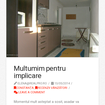
Multumim pentru
implicare
ELENA@REALPRO.RO
13/05/2014
CONSTANȚA
,
RECENZII VÂNZĂTORI
LEAVE A COMMENT
Momentul mult asteptat a sosit, asadar va