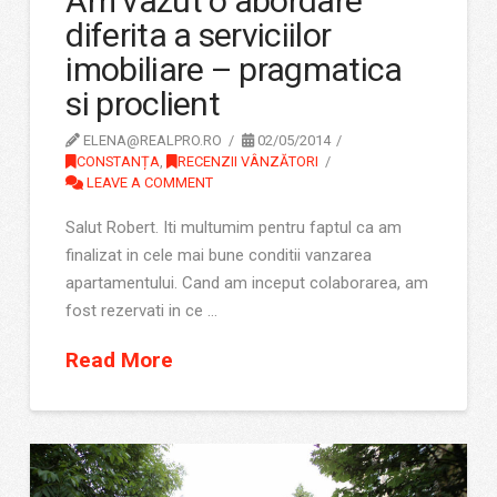
Am vazut o abordare
diferita a serviciilor
imobiliare – pragmatica
si proclient
ELENA@REALPRO.RO
02/05/2014
CONSTANȚA
,
RECENZII VÂNZĂTORI
LEAVE A COMMENT
Salut Robert. Iti multumim pentru faptul ca am
finalizat in cele mai bune conditii vanzarea
apartamentului. Cand am inceput colaborarea, am
fost rezervati in ce …
Read More