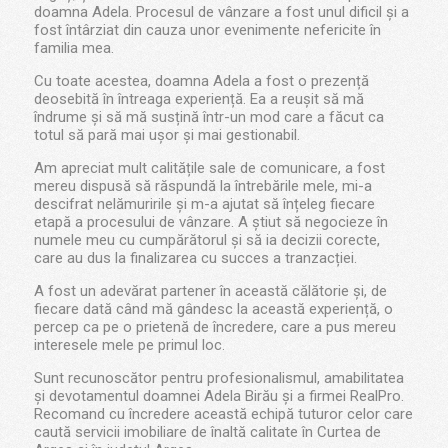
doamna Adela. Procesul de vânzare a fost unul dificil și a
fost întârziat din cauza unor evenimente nefericite în
familia mea.
Cu toate acestea, doamna Adela a fost o prezență
deosebită în întreaga experiență. Ea a reușit să mă
îndrume și să mă susțină într-un mod care a făcut ca
totul să pară mai ușor și mai gestionabil.
Am apreciat mult calitățile sale de comunicare, a fost
mereu dispusă să răspundă la întrebările mele, mi-a
descifrat nelămuririle și m-a ajutat să înțeleg fiecare
etapă a procesului de vânzare. A știut să negocieze în
numele meu cu cumpărătorul și să ia decizii corecte,
care au dus la finalizarea cu succes a tranzacției.
A fost un adevărat partener în această călătorie și, de
fiecare dată când mă gândesc la această experiență, o
percep ca pe o prietenă de încredere, care a pus mereu
interesele mele pe primul loc.
Sunt recunoscător pentru profesionalismul, amabilitatea
și devotamentul doamnei Adela Birău și a firmei RealPro.
Recomand cu încredere această echipă tuturor celor care
caută servicii imobiliare de înaltă calitate în Curtea de