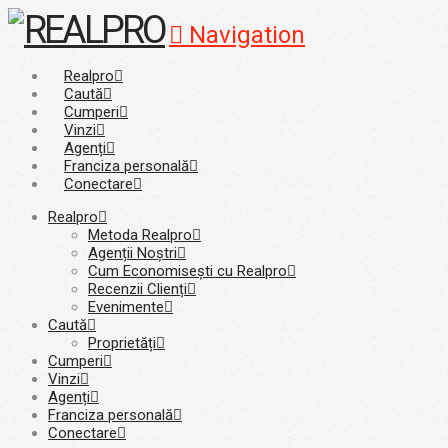
Navigation
Realpro
Caută
Cumperi
Vinzi
Agenți
Franciza personală
Conectare
Realpro
Metoda Realpro
Agenții Noștri
Cum Economisești cu Realpro
Recenzii Clienți
Evenimente
Caută
Proprietăți
Cumperi
Vinzi
Agenți
Franciza personală
Conectare