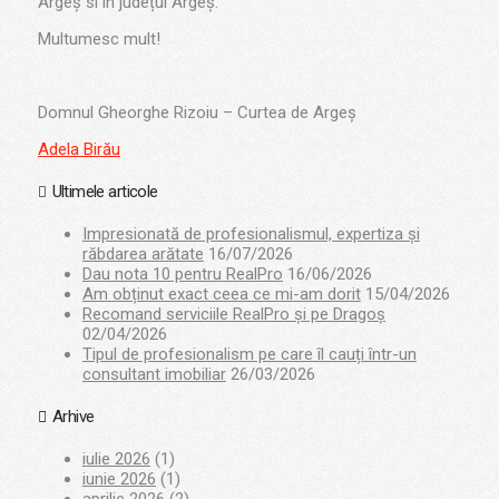
Argeș si în județul Argeș.
Multumesc mult!
Domnul Gheorghe Rizoiu – Curtea de Argeș
Adela Birău
Ultimele articole
Impresionată de profesionalismul, expertiza și
răbdarea arătate
16/07/2026
Dau nota 10 pentru RealPro
16/06/2026
Am obținut exact ceea ce mi-am dorit
15/04/2026
Recomand serviciile RealPro și pe Dragoș
02/04/2026
Tipul de profesionalism pe care îl cauți într-un
consultant imobiliar
26/03/2026
Arhive
iulie 2026
(1)
iunie 2026
(1)