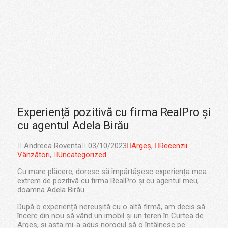
Experiență pozitivă cu firma RealPro și
cu agentul Adela Birău
Andreea Roventa
03/10/2023
Argeș
,
Recenzii
Vânzători
,
Uncategorized
Cu mare plăcere, doresc să împărtășesc experiența mea
extrem de pozitivă cu firma RealPro și cu agentul meu,
doamna Adela Birău.
După o experiență nereușită cu o altă firmă, am decis să
încerc din nou să vând un imobil și un teren în Curtea de
Argeș, și asta mi-a adus norocul să o întâlnesc pe