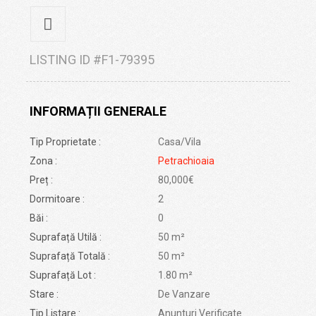
LISTING ID
#F1-79395
INFORMAȚII GENERALE
Tip Proprietate :
Casa/Vila
Zona :
Petrachioaia
Preț :
80,000€
Dormitoare :
2
Băi :
0
Suprafață Utilă :
50 m²
Suprafață Totală :
50 m²
Suprafață Lot :
1.80 m²
Stare :
De Vanzare
Tip Listare :
Anunturi Verificate