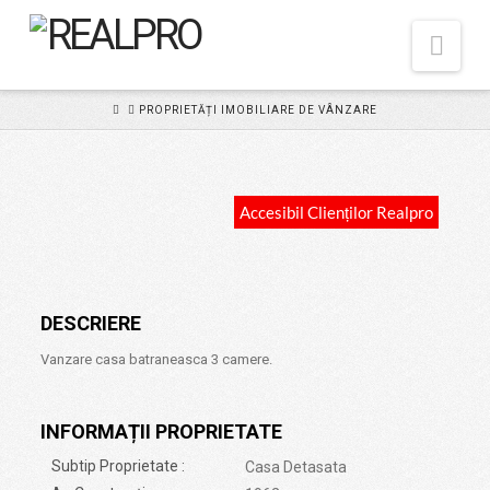
Nav
HOME
PROPRIETĂȚI IMOBILIARE DE VÂNZARE
Accesibil Clienților Realpro
DESCRIERE
Vanzare casa batraneasca 3 camere.
INFORMAȚII PROPRIETATE
Subtip Proprietate :
Casa Detasata