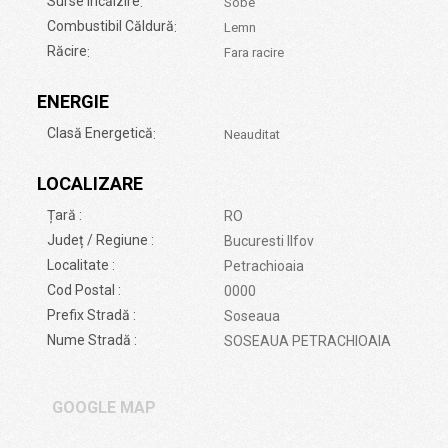
Surse Încălzire
:
Sobe
Combustibil Căldură
:
Lemn
Răcire
:
Fara racire
ENERGIE
Clasă Energetică
:
Neauditat
LOCALIZARE
Țară :
RO
Județ / Regiune :
Bucuresti Ilfov
Localitate :
Petrachioaia
Cod Postal :
0000
Prefix Stradă :
Soseaua
Nume Stradă :
SOSEAUA PETRACHIOAIA
GOOGLE MAP