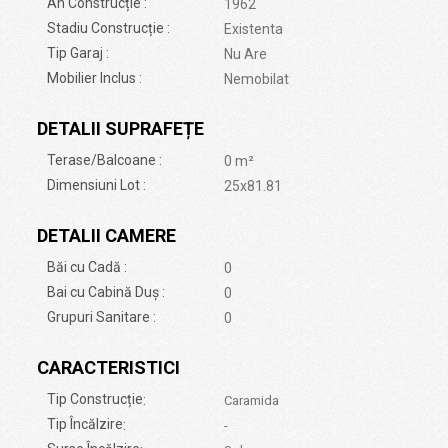
An Construcție :
1962
Stadiu Construcție :
Existenta
Tip Garaj :
Nu Are
Mobilier Inclus :
Nemobilat
DETALII SUPRAFEȚE
Terase/Balcoane :
0 m²
Dimensiuni Lot :
25x81.81
DETALII CAMERE
Băi cu Cadă :
0
Bai cu Cabină Duș :
0
Grupuri Sanitare :
0
CARACTERISTICI
Tip Construcție
:
Caramida
Tip Încălzire
:
-