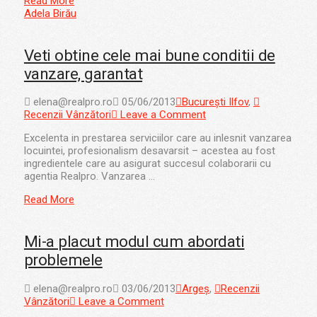
Read More
Adela Birău
Veti obtine cele mai bune conditii de
vanzare, garantat
elena@realpro.ro
05/06/2013
București Ilfov
,
Recenzii Vânzători
Leave a Comment
Excelenta in prestarea serviciilor care au inlesnit vanzarea
locuintei, profesionalism desavarsit – acestea au fost
ingredientele care au asigurat succesul colaborarii cu
agentia Realpro. Vanzarea …
Read More
Mi-a placut modul cum abordati
problemele
elena@realpro.ro
03/06/2013
Argeș
,
Recenzii
Vânzători
Leave a Comment