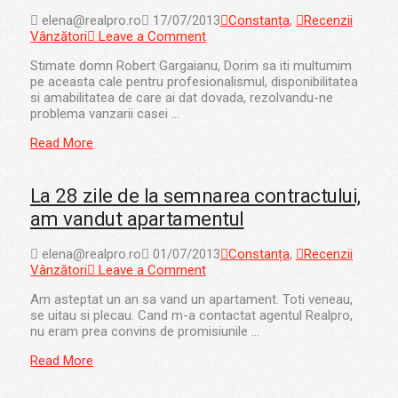
elena@realpro.ro
17/07/2013
Constanța
,
Recenzii
Vânzători
Leave a Comment
Stimate domn Robert Gargaianu, Dorim sa iti multumim
pe aceasta cale pentru profesionalismul, disponibilitatea
si amabilitatea de care ai dat dovada, rezolvandu-ne
problema vanzarii casei …
Read More
La 28 zile de la semnarea contractului,
am vandut apartamentul
elena@realpro.ro
01/07/2013
Constanța
,
Recenzii
Vânzători
Leave a Comment
Am asteptat un an sa vand un apartament. Toti veneau,
se uitau si plecau. Cand m-a contactat agentul Realpro,
nu eram prea convins de promisiunile …
Read More