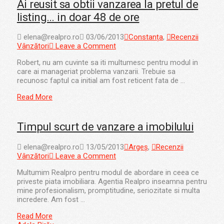
Ai reusit sa obtii vanzarea la pretul de
listing… in doar 48 de ore
elena@realpro.ro
03/06/2013
Constanța
,
Recenzii
Vânzători
Leave a Comment
Robert, nu am cuvinte sa iti multumesc pentru modul in
care ai manageriat problema vanzarii. Trebuie sa
recunosc faptul ca initial am fost reticent fata de …
Read More
Timpul scurt de vanzare a imobilului
elena@realpro.ro
13/05/2013
Argeș
,
Recenzii
Vânzători
Leave a Comment
Multumim Realpro pentru modul de abordare in ceea ce
priveste piata imobiliara. Agentia Realpro inseamna pentru
mine profesionalism, promptitudine, seriozitate si multa
incredere. Am fost …
Read More