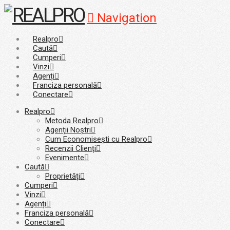
Navigation
Realpro
Caută
Cumperi
Vinzi
Agenți
Franciza personală
Conectare
Realpro
Metoda Realpro
Agenții Noștri
Cum Economisești cu Realpro
Recenzii Clienți
Evenimente
Caută
Proprietăți
Cumperi
Vinzi
Agenți
Franciza personală
Conectare