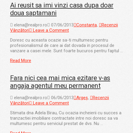
Ai reusit sa imi vinzi casa dupa doar
doua saptamani
elena@realpro.ro
07/06/2013
Constanța
,
Recenzii
Vânzători
Leave a Comment
Doresc cu aceasta ocazie sa-ti multumesc pentru
profesionalismul de care ai dat dovada in procesul de
vanzare a casei mele. Sunt foarte bucuros pentru faptul …
Read More
Fara nici cea mai mica ezitare v-as
angaja agentul meu permanent
elena@realpro.ro
06/06/2013
Argeș
,
Recenzii
Vânzători
Leave a Comment
Stimata dna Adela Birau, Cu ocazia incheierii cu succes a
tranzactiei imobiliare contractate intre noi doresc sa va
multumesc pentru serviciul prestat de dvs. Nu …