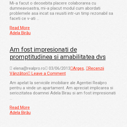
Mi-a facut o deosebita placere colaborarea cu
dumneavoastra, mi-a placut modul cum abordati
problemele asa incat sa reusiti intr-un timp rezonabil sa
faceti ce v-ati …
Read More
Adela Birău
Am fost impresionati de
promptitudinea si amabilitatea dvs
elena@realpro.ro
03/06/2013
Argeș
,
Recenzii
Vânzători
Leave a Comment
Am apelat la serviciile imobiliare ale Agentiei Realpro
pentru a vinde un apartament. Am apreciat implicarea si
seriozitatea doamnei Adela Birau si am fost impresionati
…
Read More
Adela Birău