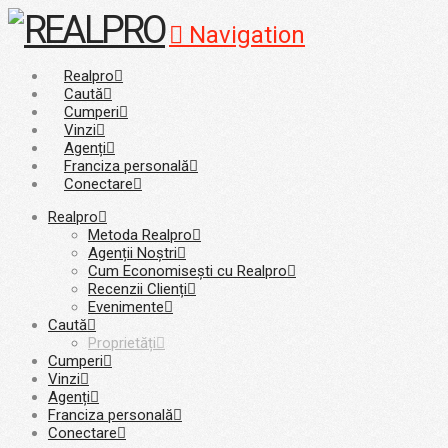
Navigation
Realpro
Caută
Cumperi
Vinzi
Agenți
Franciza personală
Conectare
Realpro
Metoda Realpro
Agenții Noștri
Cum Economisești cu Realpro
Recenzii Clienți
Evenimente
Caută
Proprietăți
Cumperi
Vinzi
Agenți
Franciza personală
Conectare