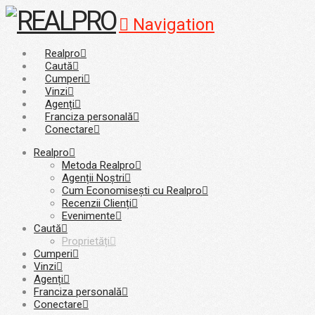
Navigation
Realpro
Caută
Cumperi
Vinzi
Agenți
Franciza personală
Conectare
Realpro
Metoda Realpro
Agenții Noștri
Cum Economisești cu Realpro
Recenzii Clienți
Evenimente
Caută
Proprietăți
Cumperi
Vinzi
Agenți
Franciza personală
Conectare