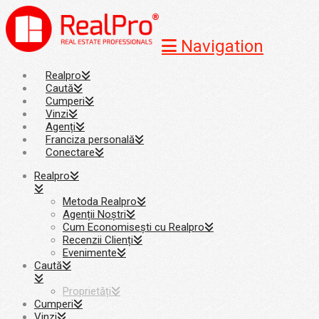
Navigation
Realpro
Caută
Cumperi
Vinzi
Agenți
Franciza personală
Conectare
Realpro
Metoda Realpro
Agenții Noștri
Cum Economisești cu Realpro
Recenzii Clienți
Evenimente
Caută
Proprietăți
Cumperi
Vinzi